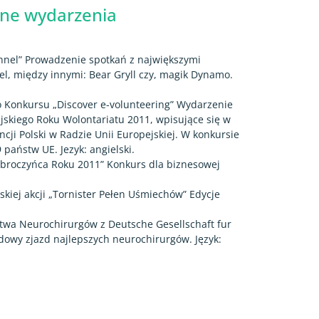
e wydarzenia
nnel” Prowadzenie spotkań z największymi
l, między innymi: Bear Gryll czy, magik Dynamo.
o Konkursu „Discover e-volunteering” Wydarzenie
skiego Roku Wolontariatu 2011, wpisujące się w
i Polski w Radzie Unii Europejskiej. W konkursie
 państw UE. Jezyk: angielski.
broczyńca Roku 2011” Konkurs dla biznesowej
skiej akcji „Tornister Pełen Uśmiechów” Edycje
stwa Neurochirurgów z Deutsche Gesellschaft fur
owy zjazd najlepszych neurochirurgów. Język: