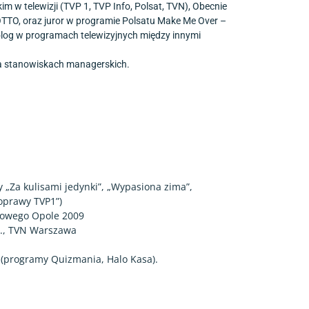
im w telewizji (TVP 1, TVP Info, Polsat, TVN), Obecnie
TO, oraz juror w programie Polsatu Make Me Over –
olog w programach telewizyjnych między innymi
a stanowiskach managerskich.
 „Za kulisami jedynki”, „Wypasiona zima”,
oprawy TVP1”)
lowego Opole 2009
.A., TVN Warszawa
t (programy Quizmania, Halo Kasa).