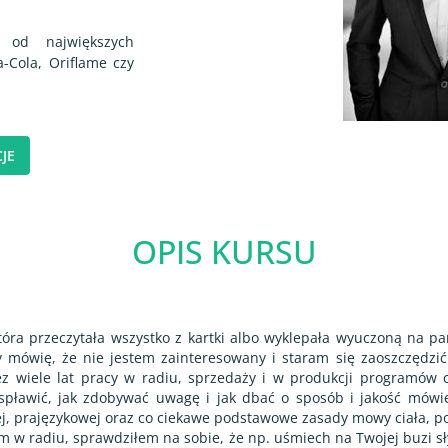
h od największych
a-Cola, Oriflame czy
JE
OPIS KURSU
ra przeczytała wszystko z kartki albo wyklepała wyuczoną na pam
mówię, że nie jestem zainteresowany i staram się zaoszczędzić 
 wiele lat pracy w radiu, sprzedaży i w produkcji programów c
ę spławić, jak zdobywać uwagę i jak dbać o sposób i jakość mówi
j, prajęzykowej oraz co ciekawe podstawowe zasady mowy ciała, p
m w radiu, sprawdziłem na sobie, że np. uśmiech na Twojej buzi s