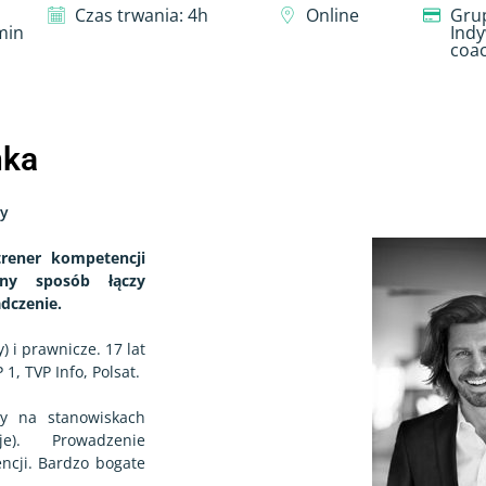
Czas trwania: 4h
Online
Gru
min
Indy
coa
ńka
cy
trener kompetencji
ny sposób łączy
adczenie.
) i prawnicze. 17 lat
 1, TVP Info, Polsat.
y na stanowiskach
je). Prowadzenie
ncji. Bardzo bogate