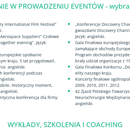
IE W PROWADZENIU EVENTÓW - wybran
y International Film Festival”
„Konferencje Discovery Cha
i.
gwiazdami Discovery Channe
or Aerospace Suppliers” Czołowe
Jezyk: angielski.
together evening”. Język:
Gala Finałowa europejskieg
zamykające obchody Europej
uropejskie spotkanie
Program obchodów prezydencj
ym kraju. 5 lat przygotowań,
brały udział organizacje z 19
ia: angielski.
Gala Finałowa Konkursu „Do
ch konferencji podczas
elity naszego kraju.
ngielski.
Koncerty finałowe ogólnopol
obile. Historyczny moment,
2009, 2010, 2011, 2012.
 angielski.
42 Zjazd Polskiego Towarzy
ntyczna konferencja dla firmy
Neurochirurgie Międzynarod
angielski.
WYKŁADY, SZKOLENIA I COACHING