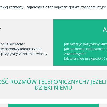
 takiej rozmowy.
Zajmiemy się też najważniejszymi zasadami etykie
?
A
nej z klientem?
jak tworzyć pozytywny kli
cie rozmowy telefonicznej?
jak zachować naturalnoś
ć pozytywny wizerunek własny
zawodowych?
jak właściwe przygotować 
ŚĆ ROZMÓW TELEFONICZNYCH? JEŻELI 
DZIĘKI NIEMU