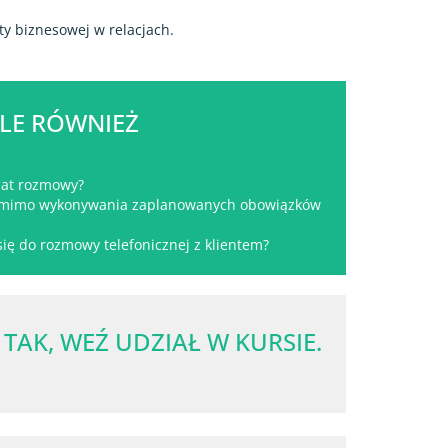
ty biznesowej w relacjach.
LE RÓWNIEŻ
mat rozmowy?
ć mimo wykonywania zaplanowanych obowiązków
się do rozmowy telefonicznej z klientem?
TAK, WEŹ UDZIAŁ W KURSIE.