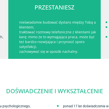
PRZESTANIESZ
nieświadomie budować dystans między Tobą a
klientem,
traktować rozmowy telefoniczne z klientami jak
ch,
karę: mimo że to wymagająca praca, może być
też bardzo rozwijająca i przynosić sporo
satysfakcji,
zachowywać się w sposób nachalny.
DOŚWIADCZENIE I WYKSZTAŁCENIE
gu psychologicznego,
ponad 17 lat doświadczenia w 