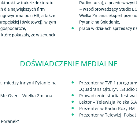
aktorski, w trakcie doktoratu
Radiostacja), a przede wszystk
 dla największych firm,
– współprowadzący Studio LOT
ngowymi na polu HR, a także
Wielka Zmiana, ekspert psych
opejskiej i światowej), w tym
Pytanie na Śniadanie,
 gospodarcze,
praca w działach sprzedaży n
 które pokazały, że wizerunek
DOŚWIADCZENIE MEDIALNE
h, między innymi Pytanie na
Prezenter w TVP 1 (programy
„Quadrans Qltury”, „Studio 
 Me Over – Wielka Zmiana
Prowadzenie studia festiwa
Lektor – Telewizja Polska S
Prezenter w Radiu Roxy FM
Prezenter w Telewizji Polsa
 Poranek”