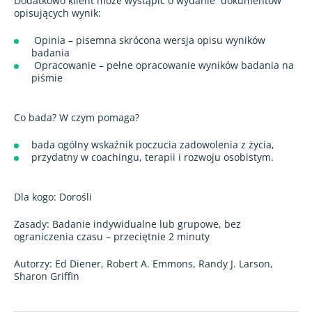
Dodatkowo klient może wystąpić o wydanie
dokumentów
opisujących wynik:
Opinia – pisemna skrócona wersja opisu wyników
badania
Opracowanie – pełne opracowanie wyników badania na
piśmie
Co bada? W czym pomaga?
bada ogólny wskaźnik poczucia zadowolenia z życia,
przydatny w coachingu, terapii i rozwoju osobistym.
Dla kogo: Dorośli
Zasady: Badanie indywidualne lub grupowe, bez
ograniczenia czasu – przeciętnie 2 minuty
Autorzy: Ed Diener, Robert A. Emmons, Randy J. Larson,
Sharon Griffin