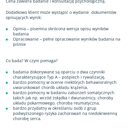
Cena zawiera badanie i konsultację psychologiczną.
Dodatkowo klient może wystąpić o wydanie
dokumentów
opisujących wynik:
Opinia – pisemna skrócona wersja opisu wyników
badania
Opracowanie – pełne opracowanie wyników badania na
piśmie
Co bada? W czym pomaga?
badania dokonywane są oparciu o dwa czynniki
charakteryzujące Typ A – pośpiech i rywalizację,
bardzo pomocny w ocenie niektórych behawioralnych
uwarunkowań chorób układu krążenia,
bardzo pomocny w badaniu zaburzeń somatycznych
takich jak np. wrzód żołądka i dwunastnicy, choroby
układu pokarmowego, choroba reumatyczna,
bardzo przydatny w określaniu osób z grup
podwyższonego ryzyka zachorowań na niedokrwienną
chorobę serca.