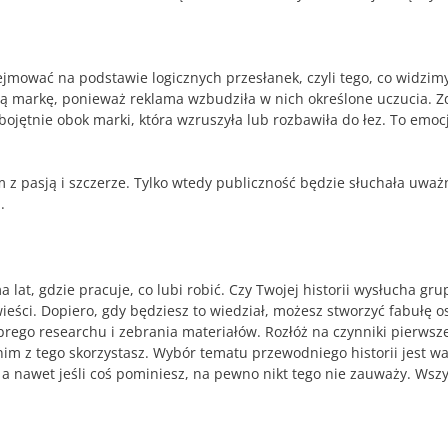
ejmować na podstawie logicznych przesłanek, czyli tego, co widzim
inną markę, ponieważ reklama wzbudziła w nich określone uczucia. Z
obojętnie obok marki, która wzruszyła lub rozbawiła do łez. To emoc
z pasją i szczerze. Tylko wtedy publiczność będzie słuchała uważn
.
a lat, gdzie pracuje, co lubi robić. Czy Twojej historii wysłucha gr
ieści. Dopiero, gdy będziesz to wiedział, możesz stworzyć fabułę o
brego researchu i zebrania materiałów. Rozłóż na czynniki pierwsze 
zanim z tego skorzystasz. Wybór tematu przewodniego historii jest
 a nawet jeśli coś pominiesz, na pewno nikt tego nie zauważy. Wszy