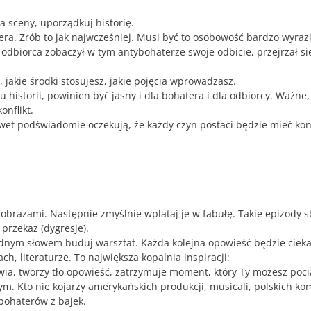
 sceny, uporządkuj historię.
ra. Zrób to jak najwcześniej. Musi być to osobowość bardzo wyrazi
odbiorca zobaczył w tym antybohaterze swoje odbicie, przejrzał si
 jakie środki stosujesz, jakie pojęcia wprowadzasz.
ku historii, powinien być jasny i dla bohatera i dla odbiorcy. Ważne,
onflikt.
awet podświadomie oczekują, że każdy czyn postaci będzie mieć ko
 obrazami. Następnie zmyślnie wplataj je w fabułę. Takie epizody s
przekaz (dygresje).
 Jednym słowem buduj warsztat. Każda kolejna opowieść będzie ciekaw
ch, literaturze. To największa kopalnia inspiracji:
iwia, tworzy tło opowieść, zatrzymuje moment, który Ty możesz poci
ym. Kto nie kojarzy amerykańskich produkcji, musicali, polskich ko
 bohaterów z bajek.