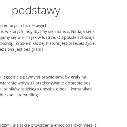
ng – podstawy
prezentacjach biznesowych.
e, w których moglibyśmy się znaleźć. Nadają sens
amy się w nich jak w lustrze. Od pokoleń zbliżają
rcą. Źródłem każdej historii jest przecież życie.
ż i ona jest bez granic.
orii zgodnie z pewnymi prawidłami, by grały na
ywieranie wpływu i przekonywanie do siebie bez
 tajników ludzkiego umysłu, emocji, komunikacji
iczne i storytelling.
udźmi, ale także o tworzenie emocjonalnych więzi z