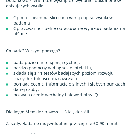
Dodatkowo klient może wystąpić o wydanie
dokumentów
opisujących wynik:
Opinia – pisemna skrócona wersja opisu wyników
badania
Opracowanie – pełne opracowanie wyników badania na
piśmie
Co bada? W czym pomaga?
bada poziom inteligencji ogólnej,
bardzo pomocny w diagnozie intelektu,
składa się z 11 testów badających poziom rozwoju
różnych zdolności poznawczych,
pomaga ocenić
informacje o silnych i słabych punktach
danej osoby,
pozwala ocenić werbalny i niewerbalny IQ.
Dla kogo: Młodzież powyżej 16 lat, dorośli.
Zasady: Badanie indywidualne; przeciętnie 60-90 minut