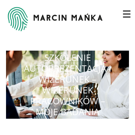
SZKOLENIE
AUTOPREZENTACJA I
WIZERUNEK –
WIZERUNEK
PRACOWNIKÓW –
MOJE BADANIA