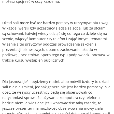
możesz spojrzeć w oczy każdemu.
Układ sali może być też bardzo pomocy w utrzymywaniu uwagi.
W każdej wersji gdy uczestnicy siedzą za sobą, lub za stołami,
są schowani. Łatwiej wtedy odciąć się od tego co dzieje się na
scenie, włączyć komputer czy telefon i zająć innymi tematami.
Właśnie z tej przyczyny podczas prowadzenia szkoleń z
prezentacji biznesowych, dbam o zachowanie układu w
podkowę , bez stołów. Sporo tego typu podpowiedzi poznasz w
trakcie kursu wystąpień publicznych.
Dla jasności jeśli będziemy nudni, albo mówili bzdury to układ
sali nic nie zmieni, jednak generalnie jest bardzo pomocny. Nie
dość, że wszyscy uczestnicy będą się obserwowali co
natychmiast sprawi, że używanie komputera czy telefonu
będzie niemile widziane jeśli wprowadzisz taką zasadę, to
jeszcze prezenter ma możliwość obserwowania mowy ciała
uczestników, a ta jak pamiętasz z części dotyczącej komunikacji