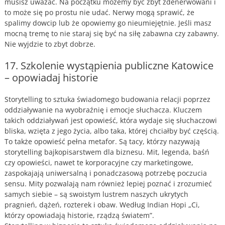
musisz uważać. Na początku możemy być zbyt zdenerwowani i
to może się po prostu nie udać. Nerwy mogą sprawić, że
spalimy dowcip lub że opowiemy go nieumiejętnie. Jeśli masz
mocną tremę to nie staraj się być na siłę zabawna czy zabawny.
Nie wyjdzie to zbyt dobrze.
17. Szkolenie wystąpienia publiczne Katowice
– opowiadaj historie
Storytelling to sztuka świadomego budowania relacji poprzez
oddziaływanie na wyobraźnię i emocje słuchacza. Kluczem
takich oddziaływań jest opowieść, która wydaje się słuchaczowi
bliska, wzięta z jego życia, albo taka, której chciałby być częścią.
To także opowieść pełna metafor. Są tacy, którzy nazywają
storytelling bajkopisarstwem dla biznesu. Mit, legenda, baśń
czy opowieści, nawet te korporacyjne czy marketingowe,
zaspokajają uniwersalną i ponadczasową potrzebę poczucia
sensu. Mity pozwalają nam również lepiej poznać i zrozumieć
samych siebie – są swoistym lustrem naszych ukrytych
pragnień, dążeń, rozterek i obaw. Według Indian Hopi „Ci,
którzy opowiadają historie, rządzą światem”.