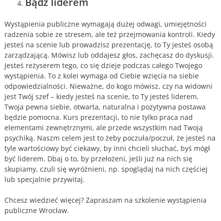
Bądź liderem
Wystąpienia publiczne wymagają dużej odwagi, umiejętności
radzenia sobie ze stresem, ale też przejmowania kontroli. Kiedy
jesteś na scenie lub prowadzisz prezentację, to Ty jesteś osobą
zarządzającą. Mówisz lub oddajesz głos, zachęcasz do dyskusji.
Jesteś reżyserem tego, co się dzieje podczas całego Twojego
wystąpienia. To z kolei wymaga od Ciebie wzięcia na siebie
odpowiedzialności. Nieważne, do kogo mówisz, czy na widowni
jest Twój szef – kiedy jesteś na scenie, to Ty jesteś liderem.
Twoja pewna siebie, otwarta, naturalna i pozytywna postawa
będzie pomocna. Kurs prezentacji, to nie tylko praca nad
elementami zewnętrznymi, ale przede wszystkim nad Twoją
psychiką. Naszm celem jest to żeby poczuła/poczuł, że jesteś na
tyle wartościowy być ciekawy, by inni chcieli słuchać, byś mógł
być liderem. Dbaj o to, by przełożeni, jeśli już na nich się
skupiamy, czuli się wyróżnieni, np. spoglądaj na nich częściej
lub specjalnie przywitaj.
Chcesz wiedzieć więcej? Zapraszam na szkolenie wystąpienia
publiczne Wrocław.