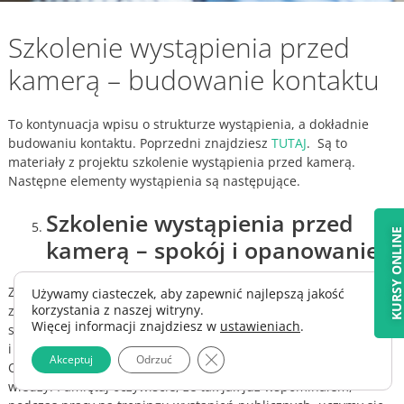
Szkolenie wystąpienia przed
kamerą – budowanie kontaktu
To kontynuacja wpisu o strukturze wystąpienia, a dokładnie
budowaniu kontaktu. Poprzedni znajdziesz
TUTAJ
. Są to
materiały z projektu szkolenie wystąpienia przed kamerą.
Następne elementy wystąpienia są następujące.
Szkolenie wystąpienia przed
KURSY ONLIN
kamerą – spokój i opanowanie
Zadbaj o to, by komunikat, który wysyłasz do odbiorców, czy to
Używamy ciasteczek, aby zapewnić najlepszą jakość
korzystania z naszej witryny.
za pomocą słów, czy mowy ciała i wyglądu, mówił: „Jestem
Więcej informacji znajdziesz w
ustawieniach
.
spokojny, czuję się pewnie i dobrze w tym miejscu”. Twój spokój
i opanowanie sprawią, że zyskasz zaufanie. Jesteś wiarygodny.
Zamknij panel powiadomień o 
Akceptuj
Odrzuć
Od razu widać, że wiesz, co mówisz i jesteś pewny swojej
wiedzy. Pamiętaj oczywiście, że tak jak już wspominałem,