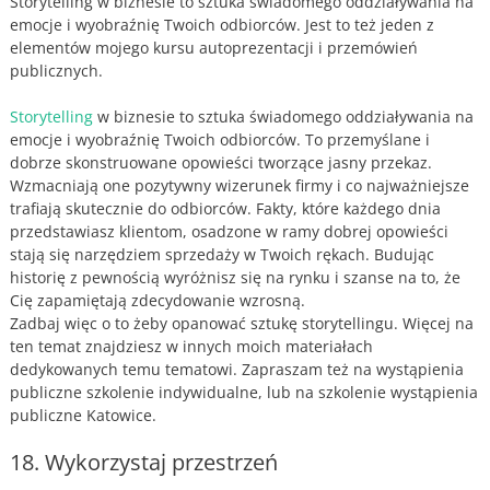
Storytelling w biznesie to sztuka świadomego oddziaływania na
emocje i wyobraźnię Twoich odbiorców. Jest to też jeden z
elementów mojego kursu autoprezentacji i przemówień
publicznych.
Storytelling
w biznesie to sztuka świadomego oddziaływania na
emocje i wyobraźnię Twoich odbiorców. To przemyślane i
dobrze skonstruowane opowieści tworzące jasny przekaz.
Wzmacniają one pozytywny wizerunek firmy i co najważniejsze
trafiają skutecznie do odbiorców. Fakty, które każdego dnia
przedstawiasz klientom, osadzone w ramy dobrej opowieści
stają się narzędziem sprzedaży w Twoich rękach. Budując
historię z pewnością wyróżnisz się na rynku i szanse na to, że
Cię zapamiętają zdecydowanie wzrosną.
Zadbaj więc o to żeby opanować sztukę storytellingu. Więcej na
ten temat znajdziesz w innych moich materiałach
dedykowanych temu tematowi. Zapraszam też na wystąpienia
publiczne szkolenie indywidualne, lub na szkolenie wystąpienia
publiczne Katowice.
18. Wykorzystaj przestrzeń