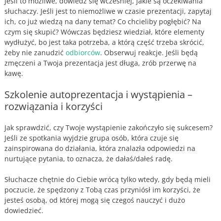
Jeśli to możliwe, dowiedz się wcześniej, jakie są oczekiwania
słuchaczy. Jeśli jest to niemożliwe w czasie prezentacji, zapytaj
ich, co już wiedzą na dany temat? Co chcieliby pogłębić? Na
czym się skupić? Wówczas będziesz wiedział, które elementy
wydłużyć, bo jest taka potrzeba, a którą część trzeba skrócić,
żeby nie zanudzić
odbiorców
. Obserwuj reakcje. Jeśli będą
zmęczeni a Twoja prezentacja jest długa, zrób przerwę na
kawę.
Szkolenie autoprezentacja i wystąpienia –
rozwiązania i korzyści
Jak sprawdzić, czy Twoje wystąpienie zakończyło się sukcesem?
Jeśli ze spotkania wyjdzie grupa osób, która czuje się
zainspirowana do działania, która znalazła odpowiedzi na
nurtujące pytania, to oznacza, że dałaś/dałeś radę.
Słuchacze chętnie do Ciebie wrócą tylko wtedy, gdy będą mieli
poczucie, że spędzony z Tobą czas przyniósł im korzyści, że
jesteś osobą, od której mogą się czegoś nauczyć i dużo
dowiedzieć.