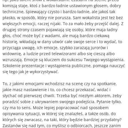
komisją staje, ktoś z bardzo ładnie ustawionym głosem, dobry
techniczne, śpiewający czysto i bardzo ładnie, ale jakoś tak
płasko, w sposób, który nie porusza. Sam wokalista jest też bez
większych emocji, raczej nijaki. To za mało żeby przejść dalej. Z
drugiej strony czasem pojawiają się osoby, które maja ładny
głos, choć może być z wadami, ale mają bardzo ciekawą
historię, wkładają w dany utwór całe swoje serce i to wydać, to
przyciąga uwagę, ich emocje, szybko zarażają jurorów i
widownię, a ludzie przed telewizorami albo się cieszą albo
wzruszają. Emocje są kluczem do sukcesu Twojego wystąpienia.
Szkolenie prezentacje i wystąpienia publiczne, pomaga nauczyć
się tego jak je wykorzystywać.
To, z jakimi emocjami wchodzisz na scenę czy na spotkanie,
jakie masz nastawienie i to, co chcesz przekazać, widać i
słychać od pierwszej chwili. Trzeba być niezłym aktorem, żeby
poradzić sobie z ukrywaniem swojego podejścia. Pytanie tylko,
czy ma to sens. Może lepiej popracować nad sposobem
opisywania sytuacji, w której się znalazłeś, a także osób, do
których się zwracasz, na taki, który będzie bardziej przydatny?
Zastanów się nad tym, co myślisz o odbiorcach, jeszcze zanim