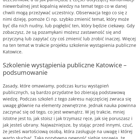
niewerbalnej jest kopalnią wiedzy na temat tego co w danej
chwili mogą przeżywać uczestnicy. Obserwacja tego co się z
nimi dzieję, pomoże Ci np. szybko zmienić temat, który może
być dla nich nudny, lub pogłębić ten, który będzie ciekawy. Gdy
zobaczysz, że są pozamykani możesz zastawność się and
przyczyną lub zapytać czy coś zmienić lub zrobić inaczej. Więcej
na ten temat w trakcie projektu szkolenie wystąpienia publiczne
Katowice.
Szkolenie wystąpienia publiczne Katowice –
podsumowanie
Zasady, które omawiamy, podczas kursu wystąpień
publicznych, są bardzo przydatne bo zbierają podstawową
wiedzę. Podczas szkoleń z tego zakresu najczęściej zwraca się
uwagę głównie na elementy zewnętrzne. Jednak nauka powinna
zaczynać się od tego, co jest wewnątrz. W jej trakcie, mniej
istotne jest to, jak stoisz i jak trzymasz ręce, jak się poruszasz i
jak jesteś ubrany. Najważniejsze, by stając przed innymi, czuć,
że jesteś wartościową osobą, która zasługuje na uwagę i której
warto słuchać. Taka pozytywna pewność siebie sprawia, że