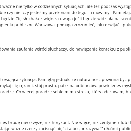
t ważne nie tylko w codziennych sytuacjach, ale też podczas wystą
ebie czy nie, czy jesteśmy przekonani do tego co mówimy. Pamiętaj
 będzie Cię słuchała z większą uwaga jeśli będzie widziała na sce
pienia publiczne Warszawa, pomaga zrozumieć, jak rozwijać i poka
owania zaufania wśród słuchaczy, do nawiązania kontaktu z publi
 stresująca sytuacja. Pamiętaj jednak, że naturalność powinna być
mykaj się rękami, stój prosto, patrz na odbiorców. powinieneś my
oradzę. Co więcej poradzę sobie mimo stresu, który odczuwam, bo t
unieś brodę nieco wyżej niż horyzont. Nie więcej niż centymetr lub 
lając ważne rzeczy zacisnąć pięści albo „pokazywać” dłońmi public