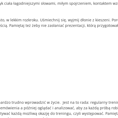
ęzyk ciała łagodniejszymi słowami, miłym spojrzeniem, kontaktem wz
, w lekkim rozkroku. Uśmiechnij się, wyjmij dłonie z kieszeni. Poru
ią. Pamiętaj też żeby nie zasłaniać prezentacji, którą przygotował
bardzo trudno wprowadzić w życie. Jest na to rada: regularny treni
zemówienia a później oglądać i analizować, aby za każdą próbą rob
tywać każdą możliwą okazję do treningu, czyli występować. Pamięta