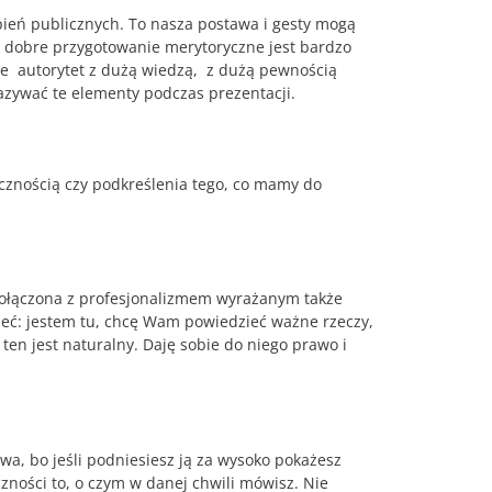
pień publicznych. To nasza postawa i gesty mogą
, dobre przygotowanie merytoryczne jest bardzo
nie autorytet z dużą wiedzą, z dużą pewnością
zywać te elementy podczas prezentacji.
cznością czy podkreślenia tego, co mamy do
 połączona z profesjonalizmem wyrażanym także
śleć: jestem tu, chcę Wam powiedzieć ważne rzeczy,
en jest naturalny. Daję sobie do niego prawo i
dwa, bo jeśli podniesiesz ją za wysoko pokażesz
zności to, o czym w danej chwili mówisz. Nie